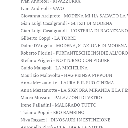
Ivan Andreoli - RIVAZZURRA
Ivan Andreoli - VAVO
Giovanna Arciprete - MODENA MI HA SALVATO LA
Gian Luigi Casalgrandi - GLI ZII DI MODENA
Gian Luigi Casalgrandi - L’OSTERIA DI BAGAZZANO
Gilberto Coppi - LA TORRE
Dafne D’Angelo - MODENA, STAZIONE DI MODENA
Roberto Fiorini - FURFANTESCHE INSIDIE ALL’OR
Stefano Frigieri - NOTTURNO CON FIGURE
Guido Malagoli - LA MICHELINA
Maurizio Malavolta - HAG PEINSA PIPPOUN
Anna Mezzanotte - LAURA E IL SUO CINEMA
Anna Mezzanotte - LA SIGNORA MIRANDA E LA F
Marco Mussini - PALAZZONI DI VETRO
Irene Palladini - MALGRADO TUTTO
Tiziano Poppi - ERO BAMBINO
Niva Ragazzi - DINOSAURI IN ESTINZIONE
Antonella Riccò - CLAUDIA E LA NOTTE