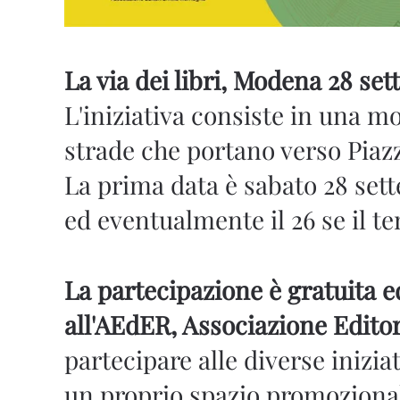
La via dei libri, Modena 28 set
L'iniziativa consiste in una mo
strade che portano verso Piaz
La prima data è sabato 28 sette
ed eventualmente il 26 se il t
La partecipazione è gratuita e
all'AEdER, Associazione Edit
partecipare alle diverse inizi
un proprio spazio promozional