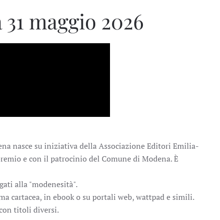
 31 maggio 2026
ena nasce su iniziativa della Associazione Editori Emilia-
emio e con il patrocinio del Comune di Modena. È
gati alla "modenesità".
ma cartacea, in ebook o su portali web, wattpad e simili.
on titoli diversi.