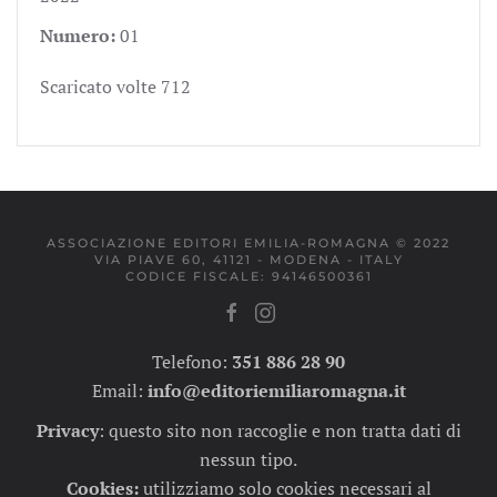
Numero:
01
Scaricato volte
712
ASSOCIAZIONE EDITORI EMILIA-ROMAGNA © 2022
VIA PIAVE 60, 41121 - MODENA - ITALY
CODICE FISCALE: 94146500361
Telefono:
351 886 28 90
Email:
info@editoriemiliaromagna.it
Privacy
:
questo sito non raccoglie e non tratta dati di
nessun tipo.
Cookies:
utilizziamo solo cookies necessari al