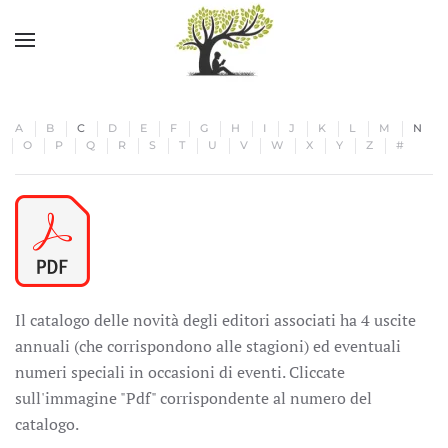
Skip to main content
A
B
C
D
E
F
G
H
I
J
K
L
M
N
O
P
Q
R
S
T
U
V
W
X
Y
Z
#
Il catalogo delle novità degli editori associati ha 4 uscite
annuali (che corrispondono alle stagioni) ed eventuali
numeri speciali in occasioni di eventi. Cliccate
sull'immagine "Pdf" corrispondente al numero del
catalogo.