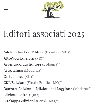
Skip to main content
Editori associati 2025
Adelmo Iaccheri Editore
(Pavullo - MO)*
AltreVoci Edizioni
(PR)*
Argentodorato Editore
(Bologna)*
Artestampa
(Modena)*
Cartabianca
(BO)*
CDL Edizioni
(Finale Emilia - MO)*
Damster Edizioni
-
Edizioni del Loggione
(Modena)*
Elleboro Editore
(BO)*
Errekappa edizioni
(Carpi - MO)*