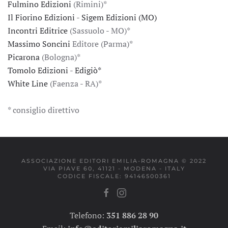
Fulmino Edizioni
(Rimini)*
Il Fiorino Edizioni
-
Sigem Edizioni (MO)
Incontri Editrice
(Sassuolo - MO)*
Massimo Soncini
Editore (Parma)*
Picarona
(Bologna)*
Tomolo Edizioni
-
Edigiò*
White Line
(Faenza - RA)*
* consiglio direttivo
ASSOCIAZIONE EDITORI EMILIA-ROMAGNA © 2022
VIA PIAVE 60, 41121 - MODENA - ITALY
CODICE FISCALE: 94146500361
Telefono:
351 886 28 90