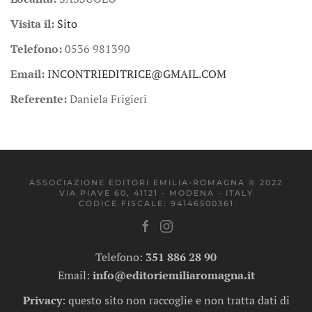
Visita il:
Sito
Telefono:
0536 981390
Email:
INCONTRIEDITRICE@GMAIL.COM
Referente:
Daniela Frigieri
ASSOCIAZIONE EDITORI EMILIA-ROMAGNA © 2022
VIA PIAVE 60, 41121 - MODENA - ITALY
CODICE FISCALE: 94146500361
Telefono:
351 886 28 90
Email:
info@editoriemiliaromagna.it
Privacy
:
questo sito non raccoglie e non tratta dati di