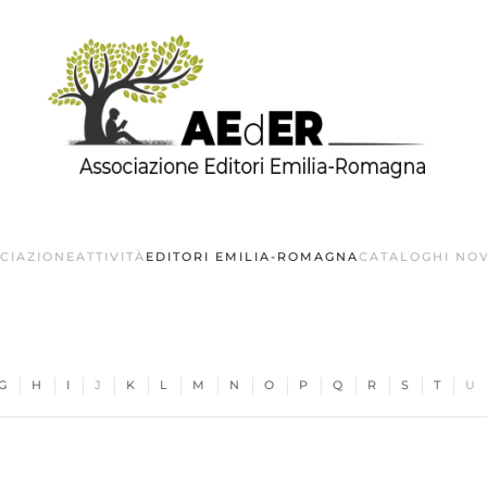
OCIAZIONE
ATTIVITÀ
EDITORI EMILIA-ROMAGNA
CATALOGHI NOV
G
H
I
J
K
L
M
N
O
P
Q
R
S
T
U