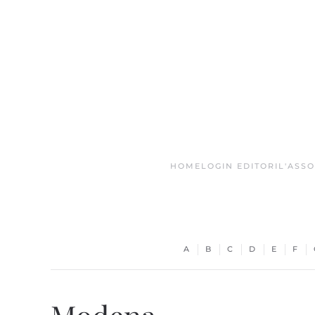
Skip to main content
HOME
LOGIN EDITORI
L'ASS
A
B
C
D
E
F