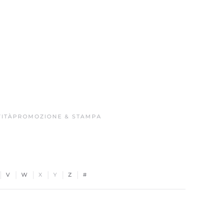
ITÀ
PROMOZIONE & STAMPA
V
W
X
Y
Z
#