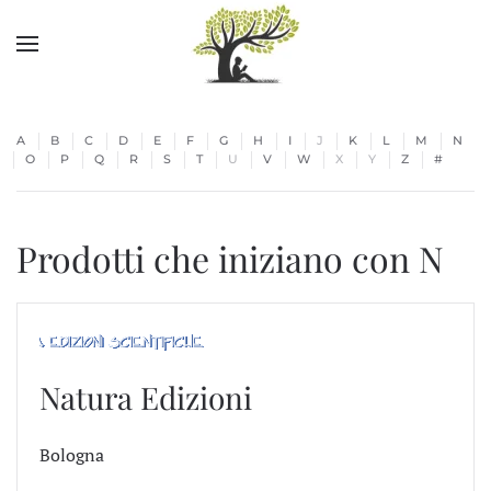
Skip to main content
A
B
C
D
E
F
G
H
I
J
K
L
M
N
O
P
Q
R
S
T
U
V
W
X
Y
Z
#
Prodotti che iniziano con N
Natura Edizioni
Bologna