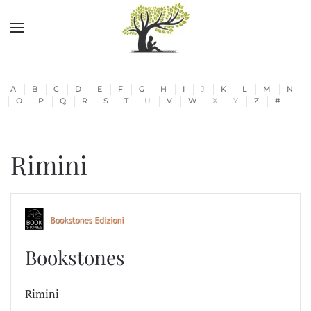
Skip to main content
A
B
C
D
E
F
G
H
I
J
K
L
M
N
O
P
Q
R
S
T
U
V
W
X
Y
Z
#
Rimini
Bookstones
Rimini