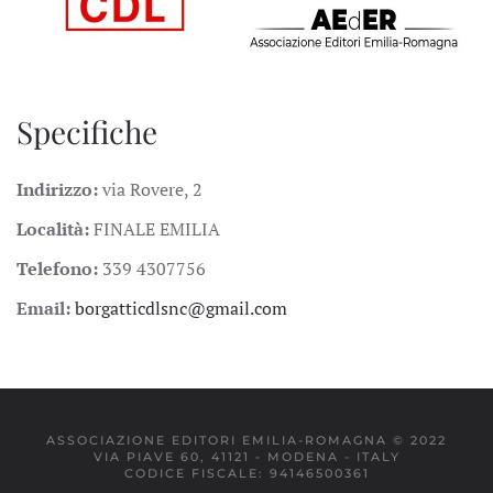
Specifiche
Indirizzo:
via Rovere, 2
Località:
FINALE EMILIA
Telefono:
339 4307756
Email:
borgatticdlsnc@gmail.com
ASSOCIAZIONE EDITORI EMILIA-ROMAGNA © 2022
VIA PIAVE 60, 41121 - MODENA - ITALY
CODICE FISCALE: 94146500361