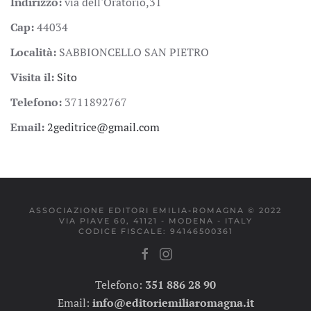
Indirizzo:
via dell'Oratorio,31
Cap:
44034
Località:
SABBIONCELLO SAN PIETRO
Visita il:
Sito
Telefono:
3711892767
Email:
2geditrice@gmail.com
ASSOCIAZIONE EDITORI EMILIA-ROMAGNA © 2022
VIA PIAVE 60, 41121 - MODENA - ITALY
CODICE FISCALE: 94146500361
Telefono:
351 886 28 90
Email:
info@editoriemiliaromagna.it