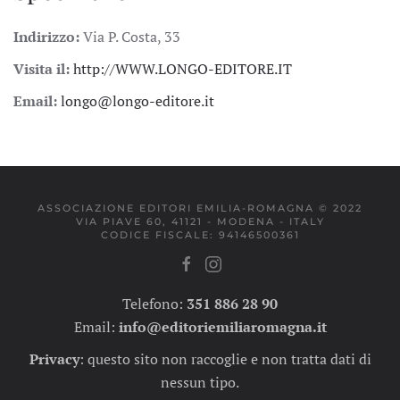
Indirizzo:
Via P. Costa, 33
Visita il:
http://WWW.LONGO-EDITORE.IT
Email:
longo@longo-editore.it
ASSOCIAZIONE EDITORI EMILIA-ROMAGNA © 2022
VIA PIAVE 60, 41121 - MODENA - ITALY
CODICE FISCALE: 94146500361
Telefono:
351 886 28 90
Email:
info@editoriemiliaromagna.it
Privacy
:
questo sito non raccoglie e non tratta dati di
nessun tipo.