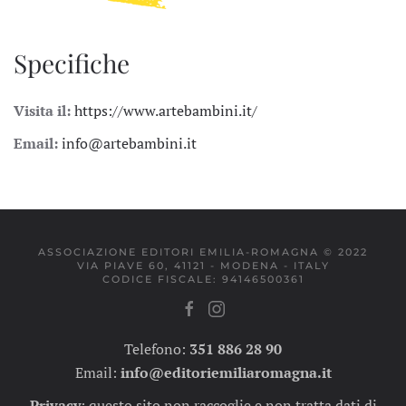
Specifiche
Visita il:
https://www.artebambini.it/
Email:
info@artebambini.it
ASSOCIAZIONE EDITORI EMILIA-ROMAGNA © 2022
VIA PIAVE 60, 41121 - MODENA - ITALY
CODICE FISCALE: 94146500361
Telefono:
351 886 28 90
Email:
info@editoriemiliaromagna.it
Privacy
:
questo sito non raccoglie e non tratta dati di