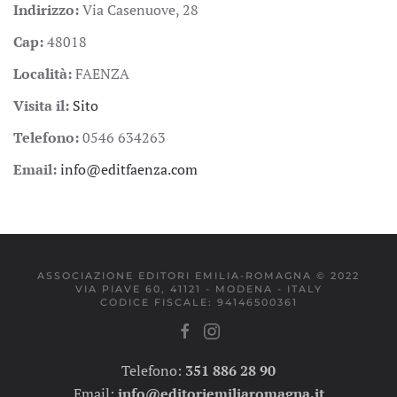
Indirizzo:
Via Casenuove, 28
Cap:
48018
Località:
FAENZA
Visita il:
Sito
Telefono:
0546 634263
Email:
info@editfaenza.com
ASSOCIAZIONE EDITORI EMILIA-ROMAGNA © 2022
VIA PIAVE 60, 41121 - MODENA - ITALY
CODICE FISCALE: 94146500361
Telefono:
351 886 28 90
Email:
info@editoriemiliaromagna.it