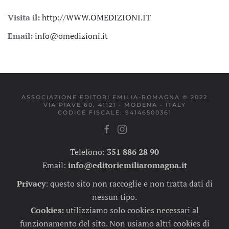
Visita il:
http://WWW.OMEDIZIONI.IT
Email:
info@omedizioni.it
ASSOCIAZIONE EDITORI EMILIA-ROMAGNA © 2022
VIA PIAVE 60, 41121 - MODENA - ITALY
CODICE FISCALE: 94146500361
Telefono:
351 886 28 90
Email:
info@editoriemiliaromagna.it
Privacy
:
questo sito non raccoglie e non tratta dati di
nessun tipo.
Cookies:
utilizziamo solo cookies necessari al
funzionamento del sito. Non usiamo altri cookies di