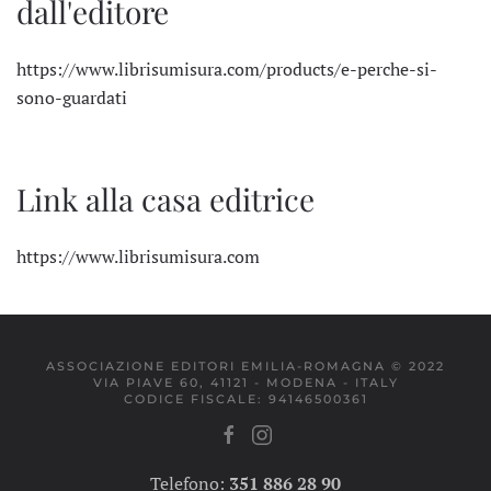
dall'editore
https://www.librisumisura.com/products/e-perche-si-
sono-guardati
Link alla casa editrice
https://www.librisumisura.com
ASSOCIAZIONE EDITORI EMILIA-ROMAGNA © 2022
VIA PIAVE 60, 41121 - MODENA - ITALY
CODICE FISCALE: 94146500361
Telefono:
351 886 28 90