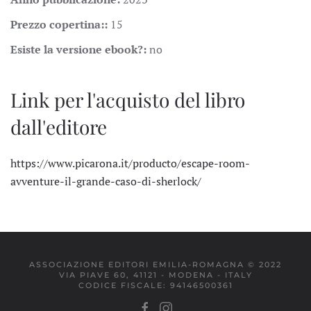
Prezzo copertina::
15
Esiste la versione ebook?:
no
Link per l'acquisto del libro
dall'editore
https://www.picarona.it/producto/escape-room-
avventure-il-grande-caso-di-sherlock/
ASSOCIAZIONE EDITORI EMILIA-ROMAGNA © 2022
VIA PIAVE 60, 41121 - MODENA - ITALY
CODICE FISCALE: 94146500361