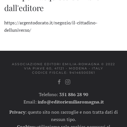
dall'editore
https://argentodorato.it/negozio/il-cittadino-
delluniverso/
ASSOCIAZIONE EDITORI EMILIA-ROMAGNA © 2022
VIA PIAVE 60, 41121 - MODENA - ITALY
CODICE FISCALE: 94146500361
Telefono:
351 886 28 90
Email:
info@editoriemiliaromagna.it
Privacy
:
questo sito non raccoglie e non tratta dati di
nessun tipo.
Cookies:
utilizziamo solo cookies necessari al