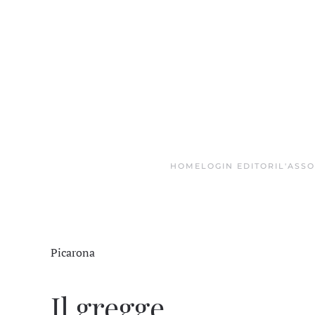
Skip to main content
HOME
LOGIN EDITORI
L'ASS
Picarona
Il gregge