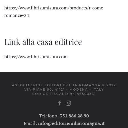
https://www.librisumisura.com/products/r-come-
romance-24
Link alla casa editrice
https://www.librisumisura.com
ASSOCIAZIONE EDITORI EMILIA-ROMAGNA © 2022
VIA PIAVE 60, 41121 - MODENA - ITALY
CODICE FISCALE: 94146500361
Telefono:
351 886 28 90
Email:
info@editoriemiliaromagna.it