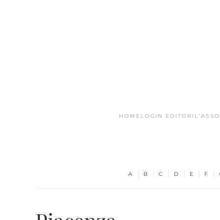
Skip to main content
HOME
LOGIN EDITORI
L'ASS
A
B
C
D
E
F