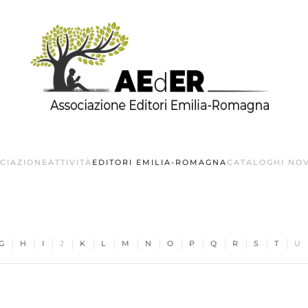
OCIAZIONE
ATTIVITÀ
EDITORI EMILIA-ROMAGNA
CATALOGHI NOV
G
H
I
J
K
L
M
N
O
P
Q
R
S
T
U