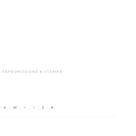
ITÀ
PROMOZIONE & STAMPA
V
W
X
Y
Z
#