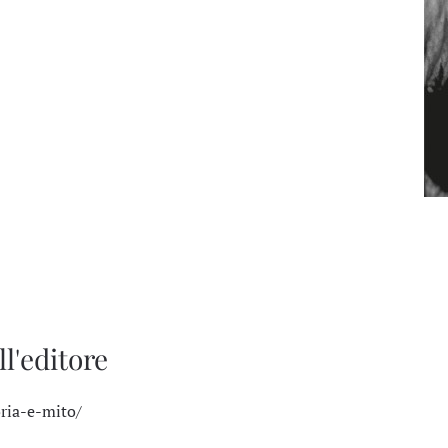
ll'editore
oria-e-mito/