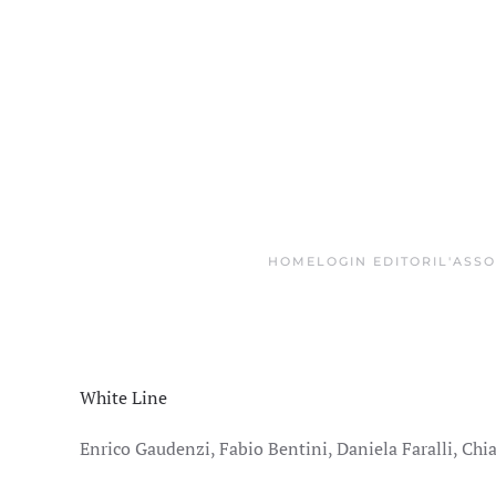
Skip to main content
HOME
LOGIN EDITORI
L'ASS
White Line
Enrico Gaudenzi, Fabio Bentini, Daniela Faralli, Chia