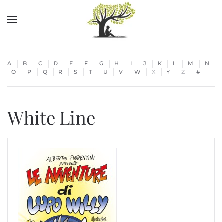
Skip to main content
A
B
C
D
E
F
G
H
I
J
K
L
M
N
O
P
Q
R
S
T
U
V
W
X
Y
Z
#
White Line