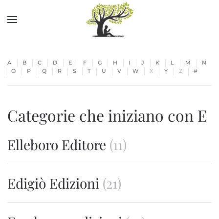
Skip to main content
A
B
C
D
E
F
G
H
I
J
K
L
M
N
O
P
Q
R
S
T
U
V
W
X
Y
Z
#
Categorie che iniziano con E
Elleboro Editore
(11)
Edigiò Edizioni
(21)