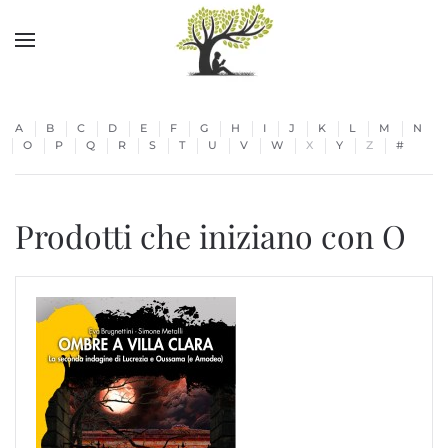
Skip to main content
A
B
C
D
E
F
G
H
I
J
K
L
M
N
O
P
Q
R
S
T
U
V
W
X
Y
Z
#
Prodotti che iniziano con O