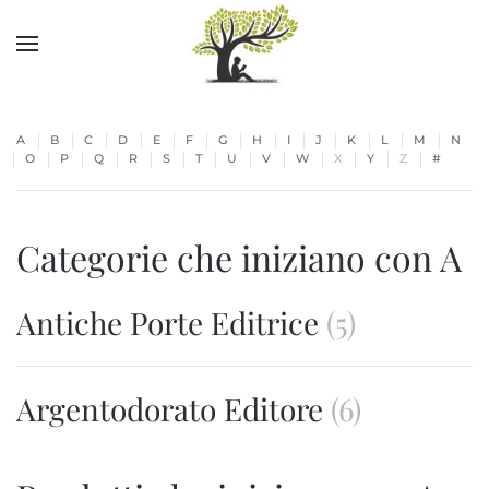
Skip to main content
A
B
C
D
E
F
G
H
I
J
K
L
M
N
O
P
Q
R
S
T
U
V
W
X
Y
Z
#
Categorie che iniziano con A
Antiche Porte Editrice
(5)
Argentodorato Editore
(6)