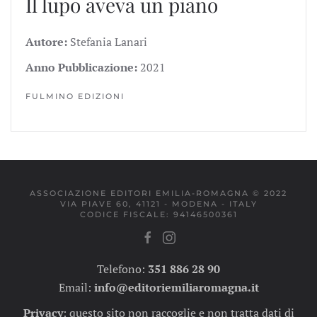
Il lupo aveva un piano
Autore:
Stefania Lanari
Anno Pubblicazione:
2021
FULMINO EDIZIONI
ASSOCIAZIONE EDITORI EMILIA-ROMAGNA © 2022
VIA PIAVE 60, 41121 - MODENA - ITALY
CODICE FISCALE: 94146500361
Telefono:
351 886 28 90
Email:
info@editoriemiliaromagna.it
Privacy
:
questo sito non raccoglie e non tratta dati di