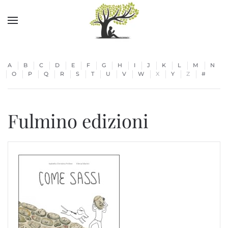
Skip to main content
A
B
C
D
E
F
G
H
I
J
K
L
M
N
O
P
Q
R
S
T
U
V
W
X
Y
Z
#
Fulmino edizioni