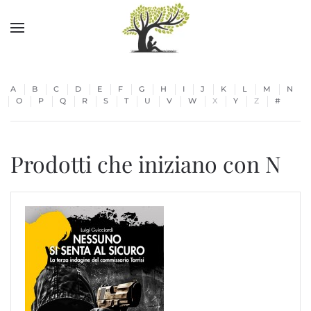
Skip to main content
A
B
C
D
E
F
G
H
I
J
K
L
M
N
O
P
Q
R
S
T
U
V
W
X
Y
Z
#
Prodotti che iniziano con N