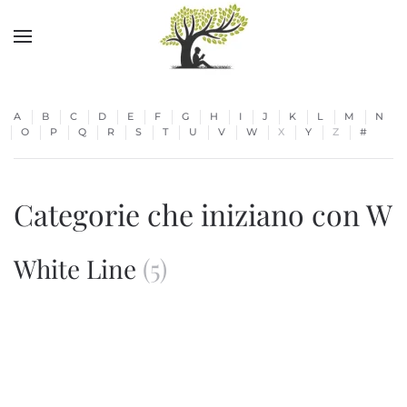
Skip to main content
A
B
C
D
E
F
G
H
I
J
K
L
M
N
O
P
Q
R
S
T
U
V
W
X
Y
Z
#
Categorie che iniziano con W
White Line
(5)