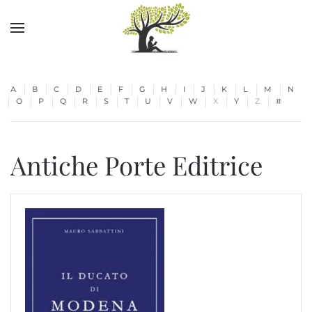
Skip to main content
A
B
C
D
E
F
G
H
I
J
K
L
M
N
O
P
Q
R
S
T
U
V
W
X
Y
Z
#
Antiche Porte Editrice