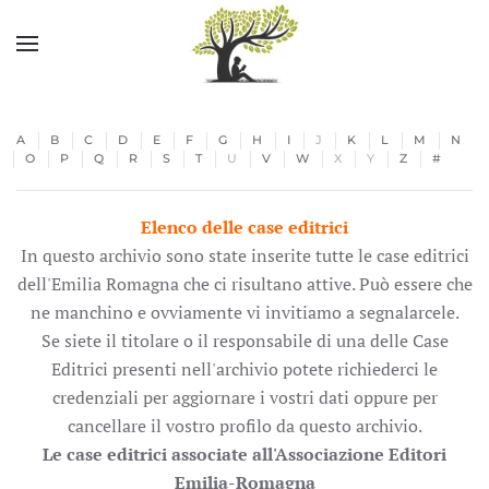
Skip to main content
A
B
C
D
E
F
G
H
I
J
K
L
M
N
O
P
Q
R
S
T
U
V
W
X
Y
Z
#
Elenco delle case editrici
In questo archivio sono state inserite tutte le case editrici
dell'Emilia Romagna che ci risultano attive. Può essere che
ne manchino e ovviamente vi invitiamo a segnalarcele.
Se siete il titolare o il responsabile di una delle Case
Editrici presenti nell'archivio potete richiederci le
credenziali per aggiornare i vostri dati oppure per
cancellare il vostro profilo da questo archivio.
Le case editrici associate all'Associazione Editori
Emilia-Romagna