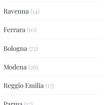
Ravenna
(14)
Ferrara
(10)
Bologna
(72)
Modena
(26)
Reggio Emilia
(17)
Parma
(15)