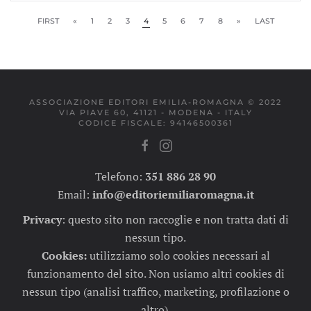
FIRST
«
1
2
3
4
5
6
7
8
»
LAST
ASSOCIAZIONE EDITORI EMILIA-ROMAGNA © 2022
VIA PIAVE 60, 41121 - MODENA - ITALY
CODICE FISCALE: 94146500361
Telefono:
351 886 28 90
Email:
info@editoriemiliaromagna.it
Privacy
:
questo sito non raccoglie e non tratta dati di
nessun tipo.
Cookies:
utilizziamo solo cookies necessari al
funzionamento del sito. Non usiamo altri cookies di
nessun tipo (analisi traffico, marketing, profilazione o
altro).