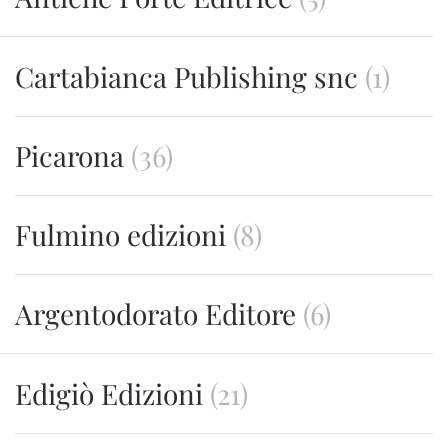
Cartabianca Publishing snc
(1)
Picarona
(36)
Fulmino edizioni
(8)
Argentodorato Editore
(6)
Edigiò Edizioni
(21)