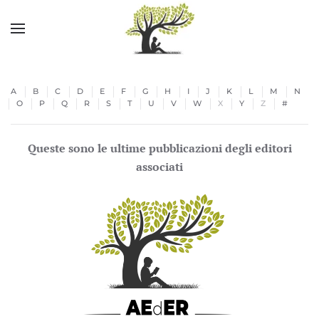
Skip to main content
A
B
C
D
E
F
G
H
I
J
K
L
M
N
O
P
Q
R
S
T
U
V
W
X
Y
Z
#
Queste sono le ultime pubblicazioni degli editori
associati