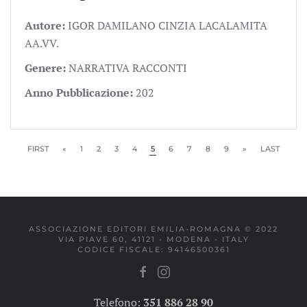
Autore:
IGOR DAMILANO CINZIA LACALAMITA
AA.VV.
Genere:
NARRATIVA RACCONTI
Anno Pubblicazione:
202
FIRST
«
1
2
3
4
5
6
7
8
9
»
LAST
ASSOCIAZIONE EDITORI EMILIA-ROMAGNA © 2022
VIA PIAVE 60, 41121 - MODENA - ITALY
CODICE FISCALE: 94146500361
Telefono:
351 886 28 90